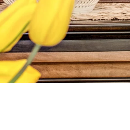
Indirizzo
Corso Garibaldi, 255 72017 Ostuni (BR) ITALY
info@stunis.it
- 3931700075
Powered by